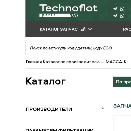
+
+
КАТАЛОГ ЗАПЧАСТЕЙ
РА
ПО ПРОИЗВОДИТЕЛЮ
ПО ВИДУ
Главная
Каталог по производителю
—
МАССА-К
ОБОРУДОВАНИЯ
ПО ТИПУ ЗАПЧАСТЕЙ
Каталог
По пр
ЗАПЧ
ПРОИЗВОДИТЕЛИ
ПАРАМЕТРЫ ФИЛЬТРАЦИИ