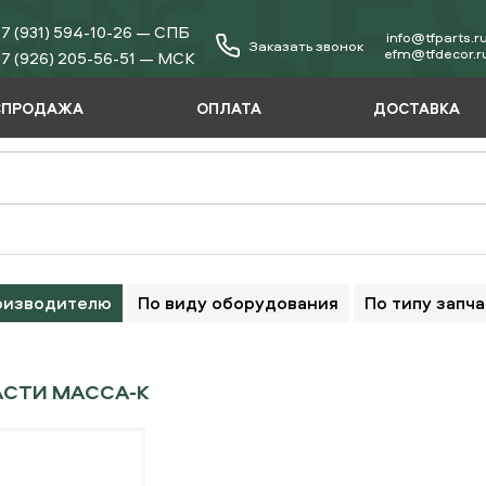
7 (931) 594-10-26 — СПБ
info@tfparts.r
Заказать звонок
еfm@tfdecor.r
7 (926) 205-56-51 — МСК
СПРОДАЖА
ОПЛАТА
ДОСТАВКА
оизводителю
По виду оборудования
По типу запч
АСТИ МАССА-К