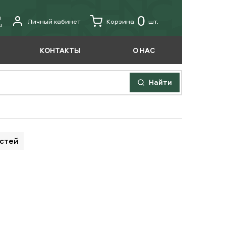
u
0
Личный кабинет
Корзина
шт.
u
КОНТАКТЫ
О НАС
Найти
астей