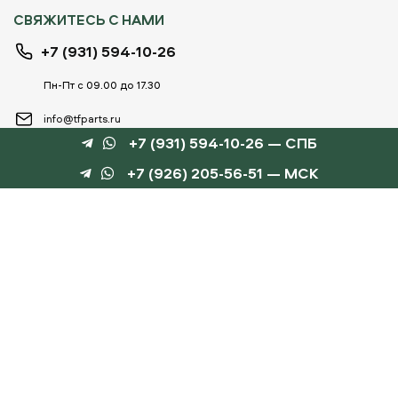
СВЯЖИТЕСЬ С НАМИ
+7 (931) 594-10-26
Пн-Пт с 09.00 до 17.30
info@tfparts.ru
+7 (931) 594-10-26 — СПБ
+7 (926) 205-56-51 — МСК
ТЕХНОБОКС
КАТАЛОГИ
©
TechnoBox, 2015 – 2026
Веб-студия «Силуэт»
разработка веб-сайтов
Данный интернет-сайт носит информационный характер и не является публичной
офертой, определяемой положениями статьи 437 ГК РФ.
Для получения подробной информации обращайтесь к менеджеру по тел.
+7 (931) 594-10-
26
, по эл.почте:
info@tfparts.ru
или через форму заказа на сайте.