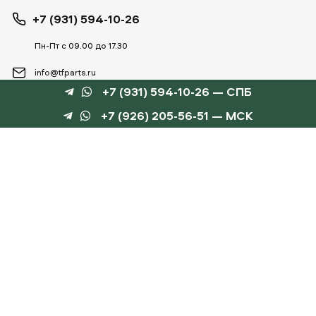
+7 (931) 594-10-26
Пн-Пт с 09.00 до 17.30
info@tfparts.ru
+7 (931) 594-10-26 — СПБ
+7 (926) 205-56-51 — МСК
ТЕХНОБОКС
КАТАЛОГИ
©
TechnoBox, 2015 – 2026
Веб-студия «Силуэт»
разработка веб-сайтов
Данный интернет-сайт носит информационный характер и не является публичной
офертой, определяемой положениями статьи 437 ГК РФ.
Для получения подробной информации обращайтесь к менеджеру по тел.
+7 (931) 594-10-
26
, по эл.почте:
info@tfparts.ru
или через форму заказа на сайте.