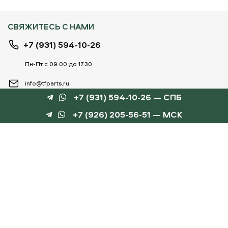
СВЯЖИТЕСЬ С НАМИ
+7 (931) 594-10-26
Пн-Пт с 09.00 до 17.30
info@tfparts.ru
+7 (931) 594-10-26 — СПБ
+7 (926) 205-56-51 — МСК
ТЕХНОБОКС
КАТАЛОГИ
©
TechnoBox, 2015 – 2026
Веб-студия «Силуэт»
разработка веб-сайтов
Данный интернет-сайт носит информационный характер и не является публичной