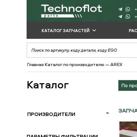
+
+
КАТАЛОГ ЗАПЧАСТЕЙ
РА
ПО ПРОИЗВОДИТЕЛЮ
ПО ВИДУ
Главная
Каталог по производителю
—
AREX
ОБОРУДОВАНИЯ
ПО ТИПУ ЗАПЧАСТЕЙ
Каталог
По пр
ЗАПЧА
ПРОИЗВОДИТЕЛИ
ПАРАМЕТРЫ ФИЛЬТРАЦИИ