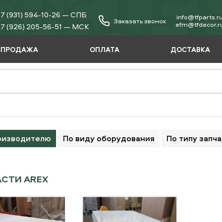
7 (931) 594-10-26 — СПБ
info@tfparts.r
Заказать звонок
еfm@tfdecor.r
7 (926) 205-56-51 — МСК
СПРОДАЖА
ОПЛАТА
ДОСТАВКА
оизводителю
По виду оборудования
По типу запч
СТИ AREX