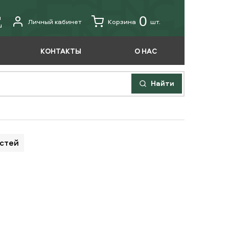
u
0
Личный кабинет
Корзина
шт.
u
КОНТАКТЫ
О НАС
Найти
астей