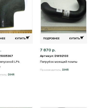
НЕЕ
КУПИТЬ
ПОДРОБНЕЕ
КУПИТЬ
.
7 870 р.
 5005367
Артикул: DW92103
 впускной LP4
Патрубок моющей помпы
)
Производитель:
DIHR
итель:
DIHR