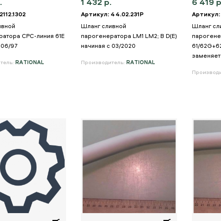
.
1 432 р.
6 419 р
2112.1302
Артикул: 44.02.231P
Артикул:
ивной
Шланг сливной
Шланг сл
ратора CPC-линия 61E
парогенератора LM1 LM2; B D(E)
парогене
 06/97
начиная с 03/2020
61/62G+6
заменяет 
тель:
RATIONAL
Производитель:
RATIONAL
Производ