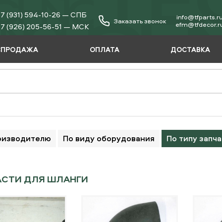
7 (931) 594-10-26 — СПБ
info@tfparts.r
Заказать звонок
еfm@tfdecor.r
7 (926) 205-56-51 — МСК
СПРОДАЖА
ОПЛАТА
ДОСТАВКА
оизводителю
По виду оборудования
По типу запч
АСТИ ДЛЯ ШЛАНГИ