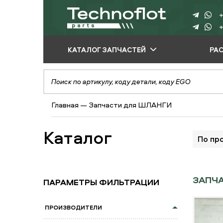
+
+
КАТАЛОГ ЗАПЧАСТЕЙ
РА
ПО ПРОИЗВОДИТЕЛЮ
ПО ВИДУ
Главная
—
Запчасти для ШЛАНГИ
ОБОРУДОВАНИЯ
ПО ТИПУ ЗАПЧАСТЕЙ
Каталог
По пр
ЗАПЧ
ПАРАМЕТРЫ ФИЛЬТРАЦИИ
ПРОИЗВОДИТЕЛИ