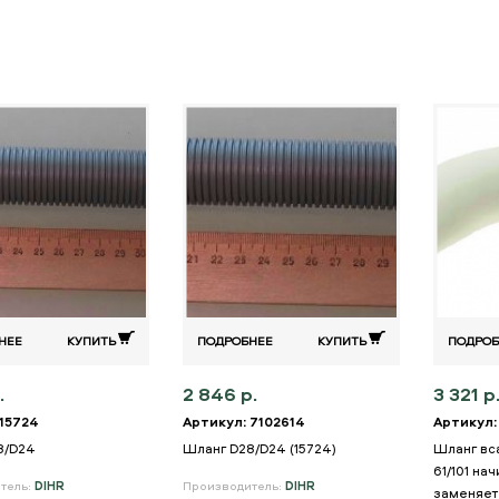
НЕЕ
КУПИТЬ
ПОДРОБНЕЕ
КУПИТЬ
ПОДРОБ
.
2 846 р.
3 321 р
 15724
Артикул: 7102614
Артикул:
8/D24
Шланг D28/D24 (15724)
Шланг вс
61/101 на
тель:
DIHR
Производитель:
DIHR
заменяет 