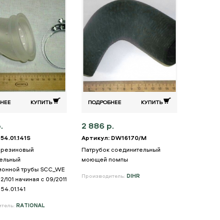
НЕЕ
КУПИТЬ
ПОДРОБНЕЕ
КУПИТЬ
.
2 886 р.
54.01.141S
Артикул: DW16170/M
 резиновый
Патрубок соединительный
ельный
моющей помпы
ионной трубы SCC_WE
Производитель:
DIHR
2/101 начиная с 09/2011
54.01.141
итель:
RATIONAL