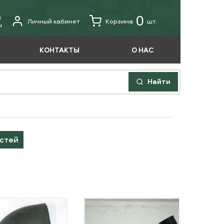
u
0
Личный кабинет
Корзина
шт.
u
КОНТАКТЫ
О НАС
Найти
астей