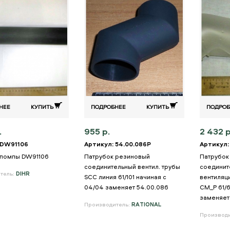
НЕЕ
КУПИТЬ
ПОДРОБНЕЕ
КУПИТЬ
ПОДРОБ
.
955 р.
2 432 р
 DW91106
Артикул: 54.00.086P
Артикул: 
 помпы DW91106
Патрубок резиновый
Патрубок
соединительный вентил. трубы
соединит
тель:
DIHR
SCC линия 61/101 начиная с
вентиляц
04/04 заменяет 54.00.086
CM_P 61/6
заменяет 
Производитель:
RATIONAL
Производ