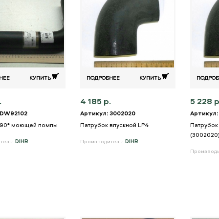
НЕЕ
КУПИТЬ
ПОДРОБНЕЕ
КУПИТЬ
ПОДРОБ
.
4 185 р.
5 228 р
 DW92102
Артикул: 3002020
Артикул:
 90* моющей помпы
Патрубок впускной LP4
Патрубок
(3002020
тель:
DIHR
Производитель:
DIHR
Производ