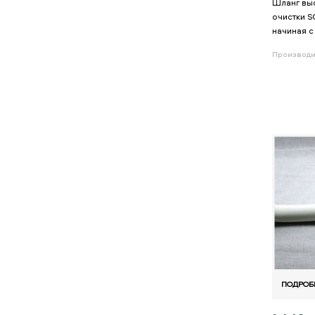
Шланг вы
очистки S
начиная с
Производи
ПОДРОБ