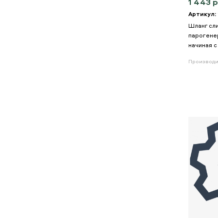
1 443 р
Артикул: 
Шланг сл
парогене
начиная с
Производи