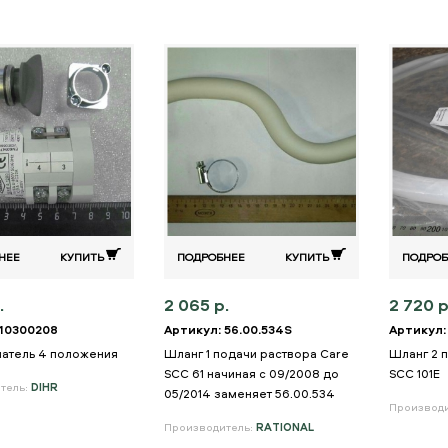
НЕЕ
КУПИТЬ
ПОДРОБНЕЕ
КУПИТЬ
ПОДРОБ
.
2 065 р.
2 720 р
 10300208
Артикул: 56.00.534S
Артикул:
атель 4 положения
Шланг 1 подачи раствора Care
Шланг 2 
SCC 61 начиная с 09/2008 до
SCC 101E
тель:
DIHR
05/2014 заменяет 56.00.534
Производ
Производитель:
RATIONAL