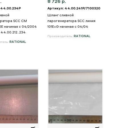
.
8 726 р.
 44.00.234P
Артикул: 44.00.241P/7100320
ивной
Шланг сливной
ратора SCC CM
парогенератора SCC линия
2E начиная с 04/2004
101E+G начиная с 04/04
44.00.212..234
Производитель:
RATIONAL
итель:
RATIONAL