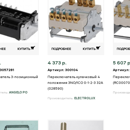
НЕЕ
КУПИТЬ
ПОДРОБНЕЕ
КУПИТЬ
ПОДРОБ
.
4 373 р.
5 607 р
 3057281
Артикул: 300104
Артикул:
атель 3-позиционный
Переключатель кулачковый 4
Переклю
положения 3NO/1CO 0-1-2-3 32А
(RC00070
(028590)
тель:
ANGELO PO
Производ
Производитель:
ELECTROLUX