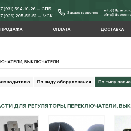
7 (931) 594-10-26 — СПБ
info@tfparts.r
Заказать звонок
еfm@tfdecor.r
7 (926) 205-56-51 — МСК
СПРОДАЖА
ОПЛАТА
ДОСТАВКА
КЛЮЧАТЕЛИ, ВЫКЛЮЧАТЕЛИ
оизводителю
По виду оборудования
По типу запч
СТИ ДЛЯ РЕГУЛЯТОРЫ, ПЕРЕКЛЮЧАТЕЛИ, ВЫ