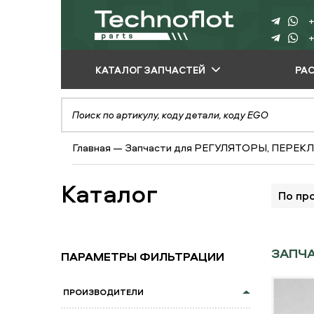
+
+
КАТАЛОГ ЗАПЧАСТЕЙ
РА
ПО ПРОИЗВОДИТЕЛЮ
ПО ВИДУ
Главная
—
Запчасти для РЕГУЛЯТОРЫ, ПЕРЕ
ОБОРУДОВАНИЯ
ПО ТИПУ ЗАПЧАСТЕЙ
Каталог
По пр
ЗАПЧА
ПАРАМЕТРЫ ФИЛЬТРАЦИИ
ПРОИЗВОДИТЕЛИ