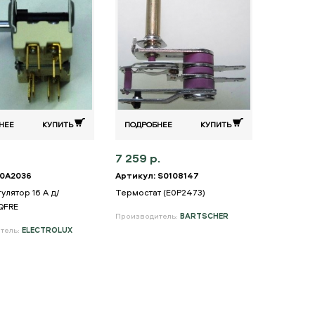
НЕЕ
КУПИТЬ
ПОДРОБНЕЕ
КУПИТЬ
7 259 р.
 0A2036
Артикул: S0108147
лятор 16 A д/
Термостат (E0P2473)
QFRE
Производитель:
BARTSCHER
тель:
ELECTROLUX