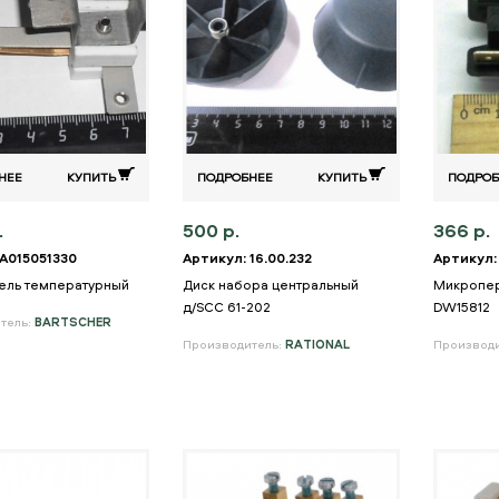
НЕЕ
КУПИТЬ
ПОДРОБНЕЕ
КУПИТЬ
ПОДРОБ
.
500 р.
366 р.
 A015051330
Артикул: 16.00.232
Артикул:
ель температурный
Диск набора центральный
Микропер
д/SCC 61-202
DW15812
тель:
BARTSCHER
Производитель:
RATIONAL
Производ