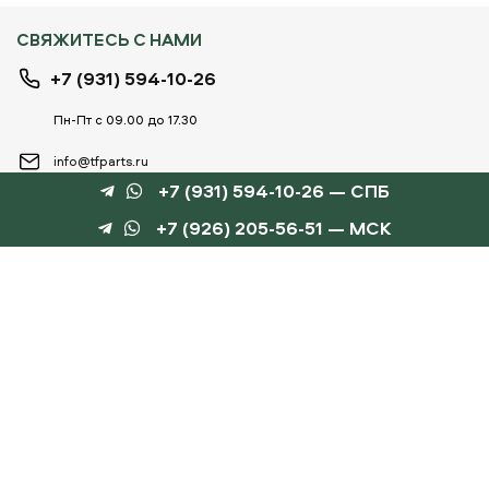
СВЯЖИТЕСЬ С НАМИ
+7 (931) 594-10-26
Пн-Пт с 09.00 до 17.30
info@tfparts.ru
+7 (931) 594-10-26 — СПБ
+7 (926) 205-56-51 — МСК
ТЕХНОБОКС
КАТАЛОГИ
©
TechnoBox, 2015 – 2026
Веб-студия «Силуэт»
разработка веб-сайтов
Данный интернет-сайт носит информационный характер и не является публичной
офертой, определяемой положениями статьи 437 ГК РФ.
Для получения подробной информации обращайтесь к менеджеру по тел.
+7 (931) 594-10-