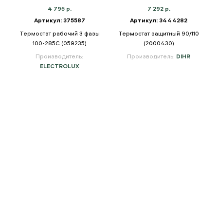
4 795 р.
7 292 р.
Артикул: 375587
Артикул: 3444282
Термостат рабочий 3 фазы
Термостат защитный 90/110
100-285C (059235)
(2000430)
Производитель:
Производитель:
DIHR
ELECTROLUX