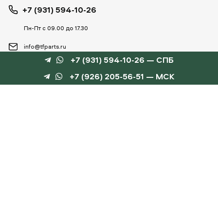
+7 (931) 594-10-26
Пн-Пт с 09.00 до 17.30
info@tfparts.ru
+7 (931) 594-10-26 — СПБ
+7 (926) 205-56-51 — МСК
ТЕХНОБОКС
КАТАЛОГИ
©
TechnoBox, 2015 – 2026
Веб-студия «Силуэт»
разработка веб-сайтов
Данный интернет-сайт носит информационный характер и не является публичной
офертой, определяемой положениями статьи 437 ГК РФ.
Для получения подробной информации обращайтесь к менеджеру по тел.
+7 (931) 594-10-
26
, по эл.почте:
info@tfparts.ru
или через форму заказа на сайте.