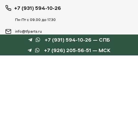
+7 (931) 594-10-26
Пн-Пт с 09.00 до 17.30
info@tfparts.ru
+7 (931) 594-10-26 — СПБ
+7 (926) 205-56-51 — МСК
ТЕХНОБОКС
КАТАЛОГИ
©
TechnoBox, 2015 – 2026
Веб-студия «Силуэт»
разработка веб-сайтов
Данный интернет-сайт носит информационный характер и не является публичной
офертой, определяемой положениями статьи 437 ГК РФ.
Для получения подробной информации обращайтесь к менеджеру по тел.
+7 (931) 594-10-
26
, по эл.почте:
info@tfparts.ru
или через форму заказа на сайте.