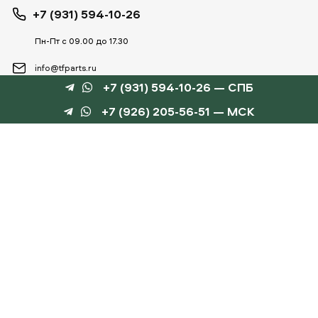
+7 (931) 594-10-26
Пн-Пт с 09.00 до 17.30
info@tfparts.ru
+7 (931) 594-10-26 — СПБ
+7 (926) 205-56-51 — МСК
ТЕХНОБОКС
КАТАЛОГИ
©
TechnoBox, 2015 – 2026
Веб-студия «Силуэт»
разработка веб-сайтов
Данный интернет-сайт носит информационный характер и не является публичной
офертой, определяемой положениями статьи 437 ГК РФ.
Для получения подробной информации обращайтесь к менеджеру по тел.
+7 (931) 594-10-
26
, по эл.почте:
info@tfparts.ru
или через форму заказа на сайте.