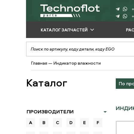
+
+
КАТАЛОГ ЗАПЧАСТЕЙ
РА
ПО ПРОИЗВОДИТЕЛЮ
ПО ВИДУ
Главная
—
Индикатор влажности
ОБОРУДОВАНИЯ
ПО ТИПУ ЗАПЧАСТЕЙ
Каталог
По пр
ИНДИ
ПРОИЗВОДИТЕЛИ
A
B
C
D
E
F