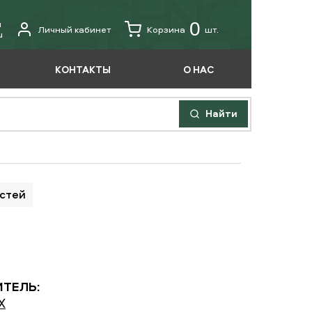
u
0
Личный кабинет
Корзина
шт.
u
КОНТАКТЫ
О НАС
Найти
астей
ТЕЛЬ:
X