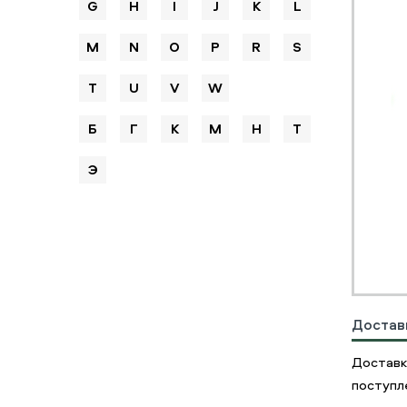
G
H
I
J
K
L
M
N
O
P
R
S
T
U
V
W
Б
Г
К
М
Н
Т
Э
Достав
Доставк
поступле