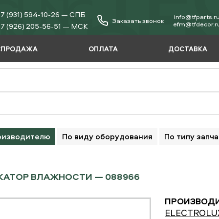
7 (931) 594-10-26 — СПБ
info@tfparts.r
Заказать звонок
еfm@tfdecor.r
7 (926) 205-56-51 — МСК
СПРОДАЖА
ОПЛАТА
ДОСТАВКА
оизводителю
По виду оборудования
По типу запч
КАТОР ВЛАЖНОСТИ — 088966
ПРОИЗВОДИ
ELECTROLU