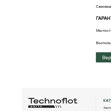
Самовыв
ГАРАН
Мы пост
Восполь
Вер
КА
Запч