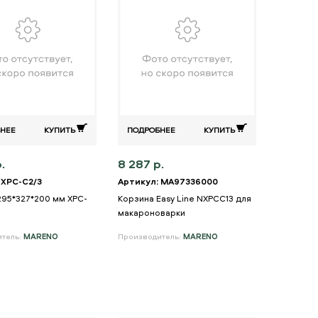
НЕЕ
КУПИТЬ
ПОДРОБНЕЕ
КУПИТЬ
.
8 287 р.
 XPC-C2/3
Артикул: MA97336000
295*327*200 мм XPC-
Корзина Easy Line NXPCC13 для
макароноварки
итель:
MARENO
Производитель:
MARENO