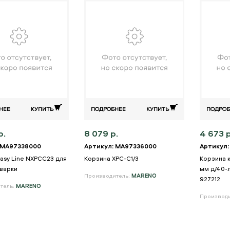
НЕЕ
КУПИТЬ
ПОДРОБНЕЕ
КУПИТЬ
ПОДРОБ
р.
8 079 р.
4 673 р
 MA97338000
Артикул: MA97336000
Артикул:
asy Line NXPCC23 для
Корзина XPC-C1/3
Корзина кр
варки
мм д/40-
Производитель:
MARENO
927212
тель:
MARENO
Производ