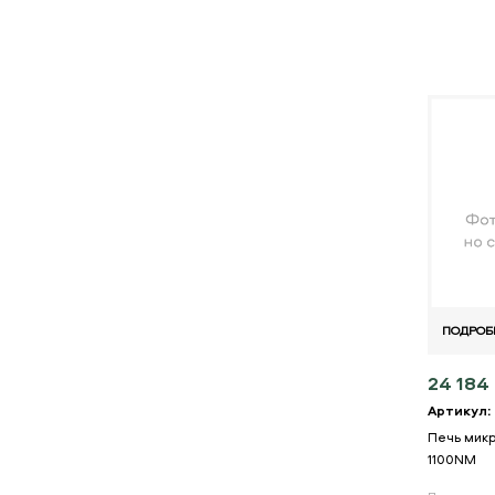
ПОДРОБ
24 184 
Артикул:
Печь мик
1100NM