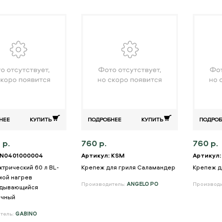
НЕЕ
КУПИТЬ
ПОДРОБНЕЕ
КУПИТЬ
ПОДРОБ
 р.
760 р.
760 р.
 N0401000004
Артикул: KSM
Артикул:
ктрический 60 л BL-
Крепеж для гриля Саламандер
Крепеж д
мой нагрев
Производитель:
ANGELO PO
Производ
идывающийся
очный
тель:
GABINO