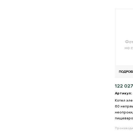
ПОДРОБ
122 027
Артикул:
Котел эле
60 непря
неопрок
пищевар
Производи