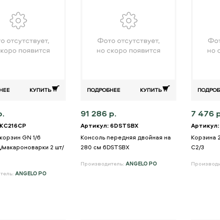
НЕЕ
КУПИТЬ
ПОДРОБНЕЕ
КУПИТЬ
ПОДРОБ
р.
91 286 р.
7 476 р
 KC216CP
Артикул: 6DSTSBX
Артикул:
корзин GN 1/6
Консоль передняя двойная на
Корзина 
/макароноварки 2 шт/
280 см 6DSTSBX
C2/3
Производитель:
ANGELO PO
Производ
тель:
ANGELO PO