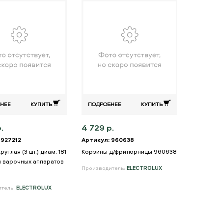
НЕЕ
КУПИТЬ
ПОДРОБНЕЕ
КУПИТЬ
.
4 729 р.
 927212
Артикул: 960638
углая (3 шт.) диам. 181
Корзины д/фритюрницы 960638
л варочных аппаратов
Производитель:
ELECTROLUX
итель:
ELECTROLUX