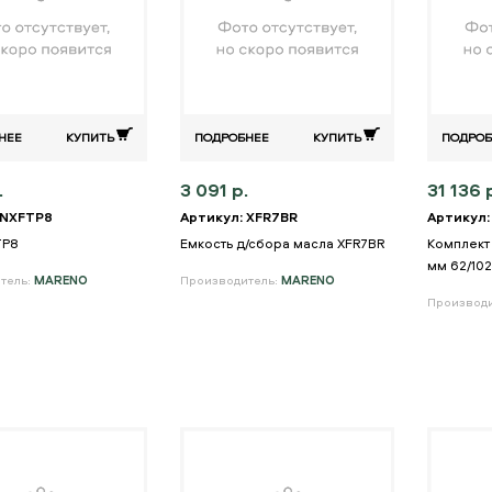
НЕЕ
КУПИТЬ
ПОДРОБНЕЕ
КУПИТЬ
ПОДРОБ
.
3 091 р.
31 136 
 NXFTP8
Артикул: XFR7BR
Артикул:
TP8
Емкость д/сбора масла XFR7BR
Комплект
мм 62/102
тель:
MARENO
Производитель:
MARENO
Производ