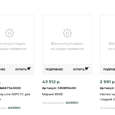
НЕЕ
КУПИТЬ
ПОДРОБНЕЕ
КУПИТЬ
ПОДРОБ
.
43 512 р.
2 991 р
 MA97343000
Артикул: CR0853490
Артикул:
sy Line NXPC7C для
Мармит B66E
Настил ч
л
гладкий 2
Производитель:
MARENO
тель:
MARENO
Производ