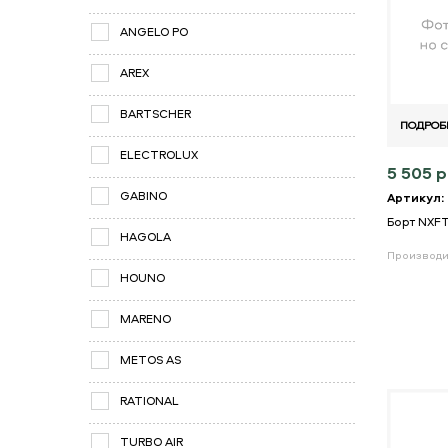
ANGELO PO
AREX
BARTSCHER
ПОДРОБ
ELECTROLUX
5 505 р
GABINO
Артикул:
Борт NXF
HAGOLA
Производи
HOUNO
MARENO
METOS AS
RATIONAL
TURBO AIR