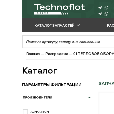
+
+
КАТАЛОГ ЗАПЧАСТЕЙ
РА
ПО ПРОИЗВОДИТЕЛЮ
ПО ВИДУ
Главная
—
Распродажа
—
01 ТЕПЛОВОЕ ОБОР
ОБОРУДОВАНИЯ
ПО ТИПУ ЗАПЧАСТЕЙ
Каталог
ЗАПЧА
ПАРАМЕТРЫ ФИЛЬТРАЦИИ
ПРОИЗВОДИТЕЛИ
ALPHATECH