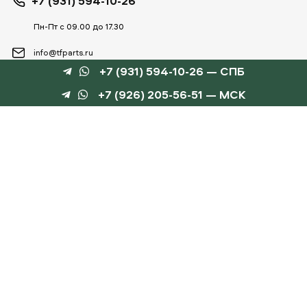
+7 (931) 594-10-26
Пн-Пт с 09.00 до 17.30
info@tfparts.ru
+7 (931) 594-10-26 — СПБ
+7 (926) 205-56-51 — МСК
ТЕХНОБОКС
КАТАЛОГИ
©
TechnoBox, 2015 – 2026
Веб-студия «Силуэт»
разработка веб-сайтов
Данный интернет-сайт носит информационный характер и не является публичной
офертой, определяемой положениями статьи 437 ГК РФ.
Для получения подробной информации обращайтесь к менеджеру по тел.
+7 (931) 594-10-
26
, по эл.почте:
info@tfparts.ru
или через форму заказа на сайте.