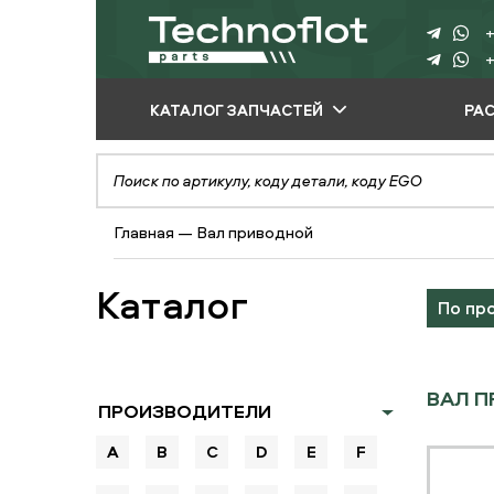
+
+
КАТАЛОГ ЗАПЧАСТЕЙ
РА
ПО ПРОИЗВОДИТЕЛЮ
ПО ВИДУ
Главная
—
Вал приводной
ОБОРУДОВАНИЯ
ПО ТИПУ ЗАПЧАСТЕЙ
Каталог
По пр
ВАЛ П
ПРОИЗВОДИТЕЛИ
A
B
C
D
E
F