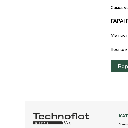
Самовыв
ГАРАН
Мы пост
Восполь
Вер
КА
Запч