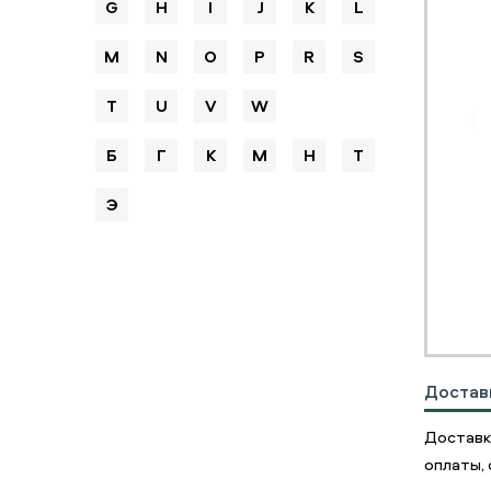
G
H
I
J
K
L
M
N
O
P
R
S
T
U
V
W
Б
Г
К
М
Н
Т
Э
Достав
Доставк
оплаты, 