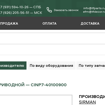
7 (931) 594-10-26 — СПБ
info@tfparts.r
Заказать звонок
еfm@tfdecor.r
7 (926) 205-56-51 — МСК
СПРОДАЖА
ОПЛАТА
ДОСТАВКА
оизводителю
По виду оборудования
По типу запч
РИВОДНОЙ — CINP7-40100900
ПРОИЗВОДИ
SIRMAN