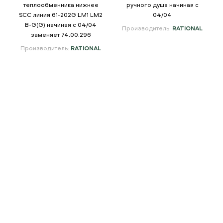
а
теплообменника нижнее
ручного душа начиная с
SCC линия 61-202G LM1 LM2
04/04
B-G(G) начиная с 04/04
Производитель:
RATIONAL
заменяет 74.00.296
Производитель:
RATIONAL