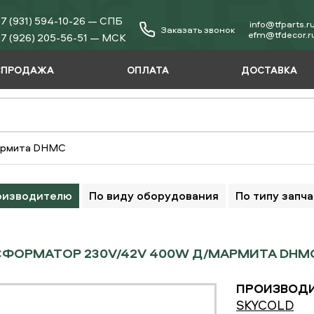
7 (931) 594-10-26 — СПБ
info@tfparts.r
Заказать звонок
еfm@tfdecor.r
7 (926) 205-56-51 — МСК
СПРОДАЖА
ОПЛАТА
ДОСТАВКА
армита DHMC
оизводителю
По виду оборудования
По типу запч
ФОРМАТОР 230V/42V 400W Д/МАРМИТА DHMC 
ПРОИЗВОДИ
SKYCOLD