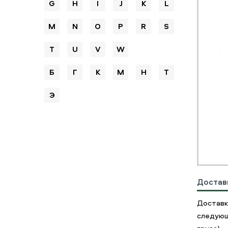
G
H
I
J
K
L
M
N
O
P
R
S
T
U
V
W
Б
Г
К
М
Н
Т
Э
Достав
Доставк
следующ