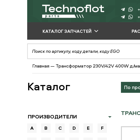
+
+
КАТАЛОГ ЗАПЧАСТЕЙ
РА
ПО ПРОИЗВОДИТЕЛЮ
ПО ВИДУ
Главная
—
Трансформатор 230V/42V 400W д/м
ОБОРУДОВАНИЯ
ПО ТИПУ ЗАПЧАСТЕЙ
Каталог
По пр
ТРАНС
ПРОИЗВОДИТЕЛИ
A
B
C
D
E
F