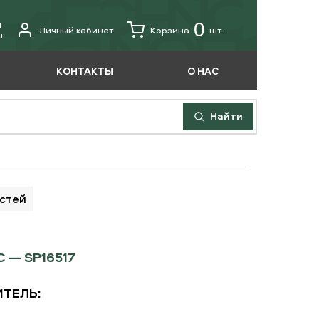
u
0
Личный кабинет
Корзина
шт.
u
КОНТАКТЫ
О НАС
Найти
астей
— SP16517
ТЕЛЬ: