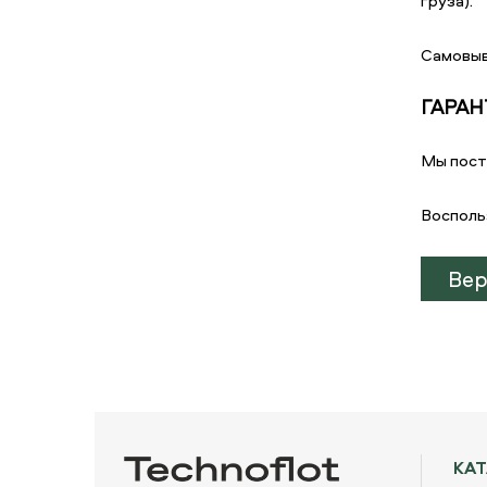
груза).
Самовыв
ГАРАН
Мы пост
Восполь
Вер
КА