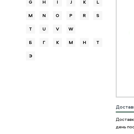
G
H
I
J
K
L
M
N
O
P
R
S
T
U
V
W
Б
Г
К
М
Н
Т
Э
Достав
Доставк
день пос