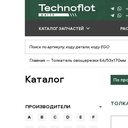
+
+
КАТАЛОГ ЗАПЧАСТЕЙ
РА
ПО ПРОИЗВОДИТЕЛЮ
ПО ВИДУ
Главная
—
Толкатель овощерезки 64/53x170мм
ОБОРУДОВАНИЯ
ПО ТИПУ ЗАПЧАСТЕЙ
Каталог
По пр
ТОЛКА
ПРОИЗВОДИТЕЛИ
A
B
C
D
E
F