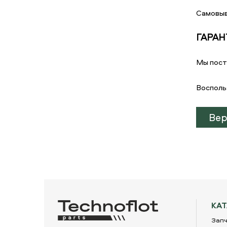
Самовыв
ГАРАН
Мы пост
Восполь
Вер
КА
Запч