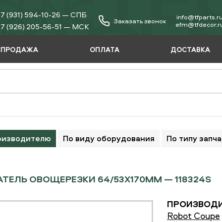
7 (931) 594-10-26 — СПБ
info@tfparts.r
Заказать звонок
еfm@tfdecor.r
7 (926) 205-56-51 — МСК
СПРОДАЖА
ОПЛАТА
ДОСТАВКА
оизводителю
По виду оборудования
По типу запч
ТЕЛЬ ОВОЩЕРЕЗКИ 64/53X170ММ — 118324S
ПРОИЗВОДИ
Robot Coupe