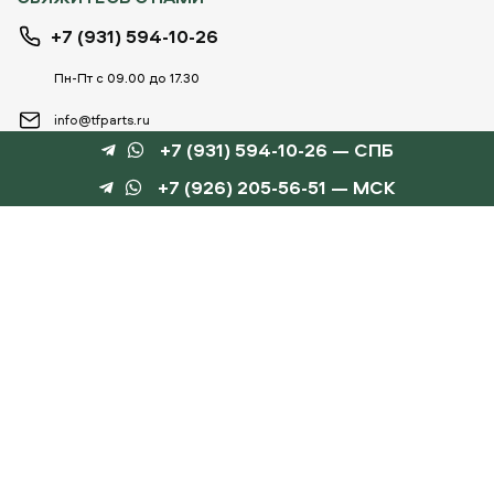
+7 (931) 594-10-26
Пн-Пт с 09.00 до 17.30
info@tfparts.ru
+7 (931) 594-10-26 — СПБ
+7 (926) 205-56-51 — МСК
ТЕХНОБОКС
КАТАЛОГИ
©
TechnoBox, 2015 – 2026
Веб-студия «Силуэт»
разработка веб-сайтов
Данный интернет-сайт носит информационный характер и не является публичной
офертой, определяемой положениями статьи 437 ГК РФ.
Для получения подробной информации обращайтесь к менеджеру по тел.
+7 (931) 594-10-
26
, по эл.почте:
info@tfparts.ru
или через форму заказа на сайте.