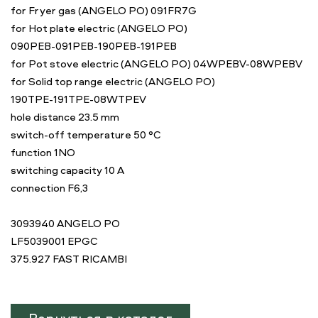
for Fryer gas (ANGELO PO) 091FR7G
for Hot plate electric (ANGELO PO)
090PEB-091PEB-190PEB-191PEB
for Pot stove electric (ANGELO PO) 04WPEBV-08WPEBV
for Solid top range electric (ANGELO PO)
190TPE-191TPE-08WTPEV
hole distance 23.5 mm
switch-off temperature 50 °C
function 1NO
switching capacity 10 A
connection F6,3
3093940 ANGELO PO
LF5039001 EPGC
375.927 FAST RICAMBI