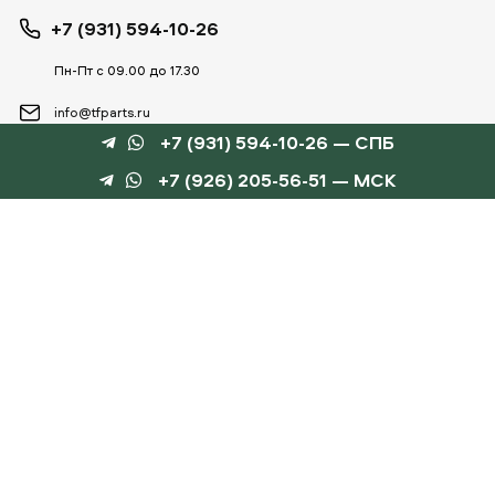
+7 (931) 594-10-26
Пн-Пт с 09.00 до 17.30
info@tfparts.ru
+7 (931) 594-10-26 — СПБ
+7 (926) 205-56-51 — МСК
ТЕХНОБОКС
КАТАЛОГИ
©
TechnoBox, 2015 – 2026
Веб-студия «Силуэт»
разработка веб-сайтов
Данный интернет-сайт носит информационный характер и не является публичной
офертой, определяемой положениями статьи 437 ГК РФ.
Для получения подробной информации обращайтесь к менеджеру по тел.
+7 (931) 594-10-
26
, по эл.почте:
info@tfparts.ru
или через форму заказа на сайте.