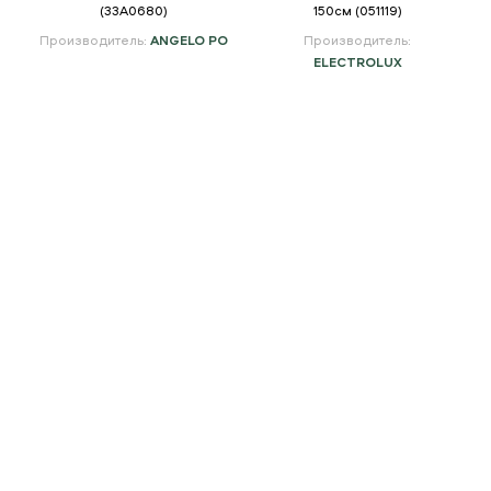
(33A0680)
150см (051119)
я
Производитель:
ANGELO PO
Производитель:
ELECTROLUX