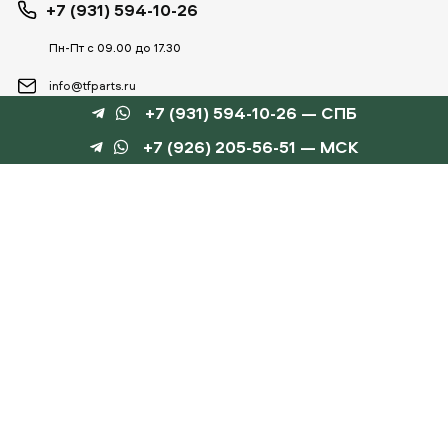
+7 (931) 594-10-26
Пн-Пт с 09.00 до 17.30
info@tfparts.ru
+7 (931) 594-10-26 — СПБ
+7 (926) 205-56-51 — МСК
ТЕХНОБОКС
КАТАЛОГИ
©
TechnoBox, 2015 – 2026
Веб-студия «Силуэт»
разработка веб-сайтов
Данный интернет-сайт носит информационный характер и не является публичной
офертой, определяемой положениями статьи 437 ГК РФ.
Для получения подробной информации обращайтесь к менеджеру по тел.
+7 (931) 594-10-
26
, по эл.почте:
info@tfparts.ru
или через форму заказа на сайте.