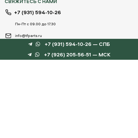
СВЯЖИТЕСЬ С НАМИ
+7 (931) 594-10-26
Пн-Пт с 09.00 до 17.30
info@tfparts.ru
+7 (931) 594-10-26 — СПБ
+7 (926) 205-56-51 — МСК
ТЕХНОБОКС
КАТАЛОГИ
©
TechnoBox, 2015 – 2026
Веб-студия «Силуэт»
разработка веб-сайтов
Данный интернет-сайт носит информационный характер и не является публичной
офертой, определяемой положениями статьи 437 ГК РФ.
Для получения подробной информации обращайтесь к менеджеру по тел.
+7 (931) 594-10-
26
, по эл.почте:
info@tfparts.ru
или через форму заказа на сайте.