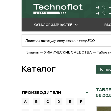
+
+
КАТАЛОГ ЗАПЧАСТЕЙ
РА
ПО ПРОИЗВОДИТЕЛЮ
ПО ВИДУ
Главная
—
ХИМИЧЕСКИЕ СРЕДСТВА
—
Таблетк
ОБОРУДОВАНИЯ
ПО ТИПУ ЗАПЧАСТЕЙ
Каталог
По пр
ТАБЛЕ
ПРОИЗВОДИТЕЛИ
56.00.
A
B
C
D
E
F