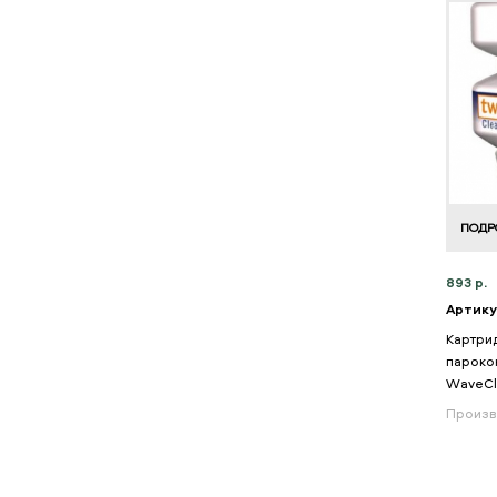
ПОДР
893 р.
Артику
Картри
пароко
WaveCl
Произв