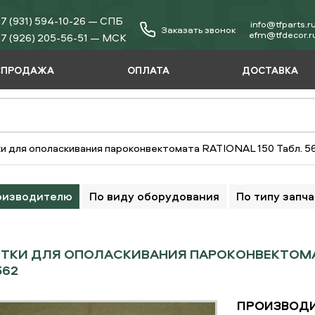
7 (931) 594-10-26 — СПБ
info@tfparts.r
Заказать звонок
еfm@tfdecor.r
7 (926) 205-56-51 — МСК
СПРОДАЖА
ОПЛАТА
ДОСТАВКА
и для ополаскивания пароконвектомата RATIONAL 150 Табл. 56
оизводителю
По виду оборудования
По типу запч
ТКИ ДЛЯ ОПОЛАСКИВАНИЯ ПАРОКОНВЕКТОМАТА 
562
ПРОИЗВОДИ