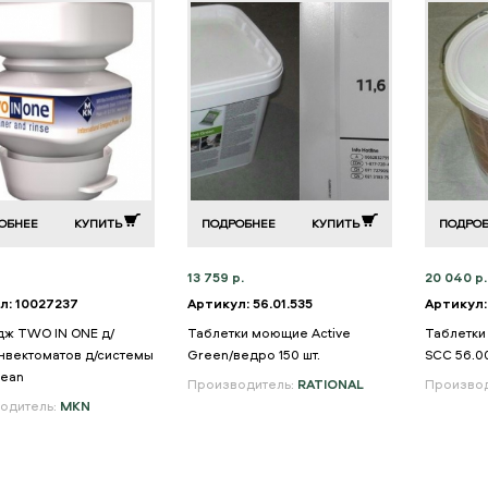
ОБНЕЕ
КУПИТЬ
ПОДРОБНЕЕ
КУПИТЬ
ПОДРО
13 759 р.
20 040 р.
л: 10027237
Артикул: 56.01.535
Артикул:
дж TWO IN ONE д/
Таблетки моющие Active
Таблетки 
нвектоматов д/системы
Green/ведро 150 шт.
SCC 56.0
ean
Производитель:
RATIONAL
Производ
одитель:
MKN