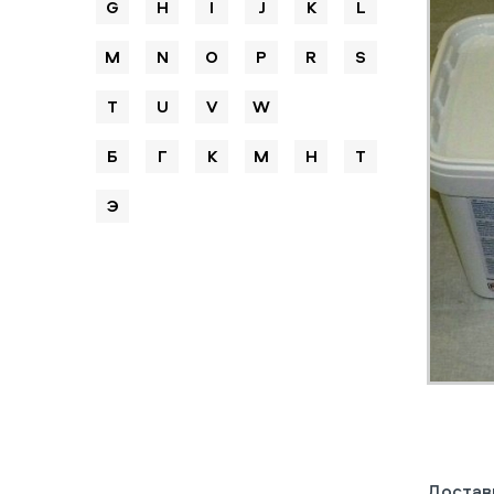
G
H
I
J
K
L
M
N
O
P
R
S
T
U
V
W
Б
Г
К
М
Н
Т
Э
Достав