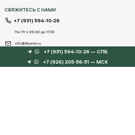
СВЯЖИТЕСЬ С НАМИ
+7 (931) 594-10-26
Пн-Пт с 09.00 до 17.30
info@tfparts.ru
+7 (931) 594-10-26 — СПБ
+7 (926) 205-56-51 — МСК
ТЕХНОБОКС
КАТАЛОГИ
©
TechnoBox, 2015 – 2026
Веб-студия «Силуэт»
разработка веб-сайтов
Данный интернет-сайт носит информационный характер и не является публичной
офертой, определяемой положениями статьи 437 ГК РФ.
Для получения подробной информации обращайтесь к менеджеру по тел.
+7 (931) 594-10-