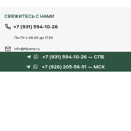
СВЯЖИТЕСЬ С НАМИ
+7 (931) 594-10-26
Пн-Пт с 09.00 до 17.30
info@tfparts.ru
+7 (931) 594-10-26 — СПБ
+7 (926) 205-56-51 — МСК
ТЕХНОБОКС
КАТАЛОГИ
©
TechnoBox, 2015 – 2026
Веб-студия «Силуэт»
разработка веб-сайтов
Данный интернет-сайт носит информационный характер и не является публичной