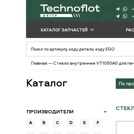
+
+
КАТАЛОГ ЗАПЧАСТЕЙ
РА
ПО ПРОИЗВОДИТЕЛЮ
ПО ВИДУ
Главная
—
Стекло внутреннее VT1050A0 для печ
ОБОРУДОВАНИЯ
ПО ТИПУ ЗАПЧАСТЕЙ
Каталог
По пр
СТЕКЛ
ПРОИЗВОДИТЕЛИ
A
B
C
D
E
F