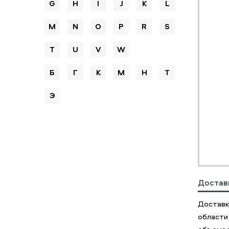
G
H
I
J
K
L
M
N
O
P
R
S
T
U
V
W
Б
Г
К
М
Н
Т
Э
Достав
Доставк
области