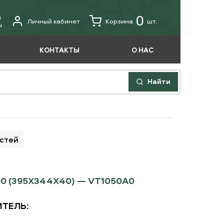
u
0
Личный кабинет
Корзина
шт.
u
КОНТАКТЫ
О НАС
Найти
астей
0 (395Х344Х40) — VT1050A0
ТЕЛЬ: