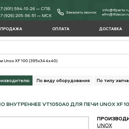
7 (931) 594-10-26 — СПБ
info@tfparts.r
Заказать звонок
еfm@tfdecor.r
7 (926) 205-56-51 — МСК
СПРОДАЖА
ОПЛАТА
ДОСТАВКА
и Unox XF 100 (395х344х40)
оизводителю
По виду оборудования
По типу запч
О ВНУТРЕННЕЕ VT1050A0 ДЛЯ ПЕЧИ UNOX XF 10
ПРОИЗВОДИ
UNOX