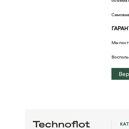
объема г
Самовыв
ГАРАН
Мы пост
Восполь
Вер
КА