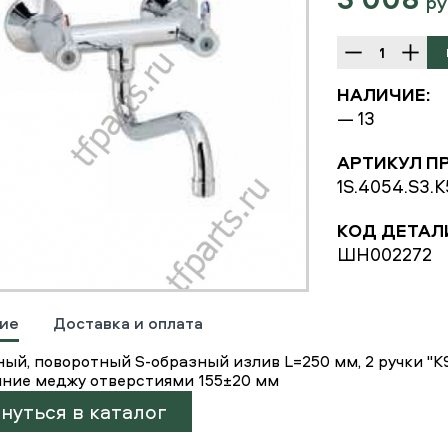
ру
НАЛИЧИЕ:
— 13
АРТИКУЛ П
1S.4054.S3.
КОД ДЕТАЛ
ШН002272
ие
Доставка и оплата
ый, поворотный S-образный излив L=250 мм, 2 ручки "K9
яние меджу отверстиями 155±20 мм
нуться в каталог