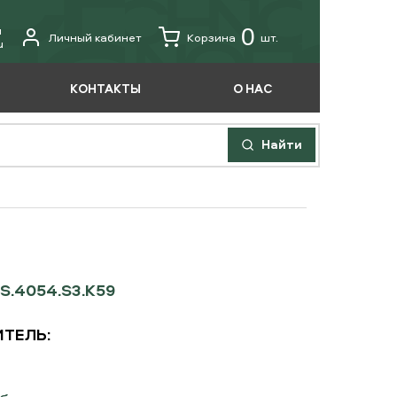
u
0
Личный кабинет
Корзина
шт.
u
КОНТАКТЫ
О НАС
Найти
S.4054.S3.K59
ТЕЛЬ: