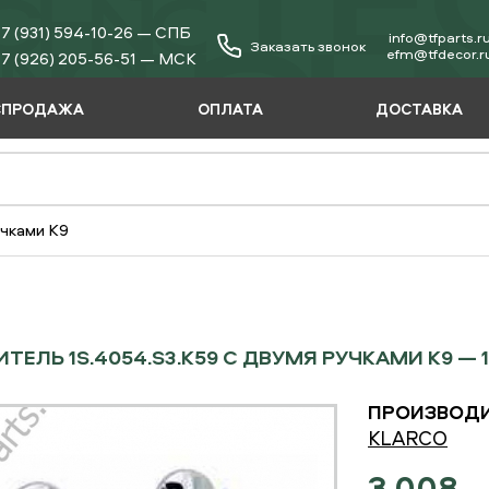
7 (931) 594-10-26 — СПБ
info@tfparts.r
Заказать звонок
еfm@tfdecor.r
7 (926) 205-56-51 — МСК
СПРОДАЖА
ОПЛАТА
ДОСТАВКА
учками K9
ТЕЛЬ 1S.4054.S3.K59 С ДВУМЯ РУЧКАМИ K9 — 1
ПРОИЗВОДИ
KLARCO
3 008