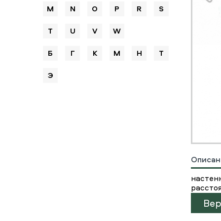
M
N
O
P
R
S
T
U
V
W
Б
Г
К
М
Н
Т
Э
Описан
настенн
рассто
Вер