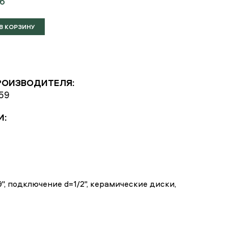
б
РОИЗВОДИТЕЛЯ:
K59
И:
", подключение d=1/2", керамические диски,