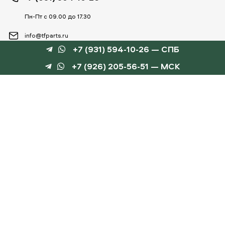
Пн-Пт с 09.00 до 17.30
info@tfparts.ru
+7 (931) 594-10-26 — СПБ
+7 (926) 205-56-51 — МСК
ТЕХНОБОКС
КАТАЛОГИ
©
TechnoBox, 2015 – 2026
Веб-студия «Силуэт»
разработка веб-сайтов
Данный интернет-сайт носит информационный характер и не является публичной
офертой, определяемой положениями статьи 437 ГК РФ.
Для получения подробной информации обращайтесь к менеджеру по тел.
+7 (931) 594-10-
26
, по эл.почте:
info@tfparts.ru
или через форму заказа на сайте.