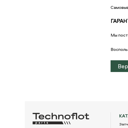
Самовыв
ГАРАН
Мы пост
Восполь
Вер
КА
Запч