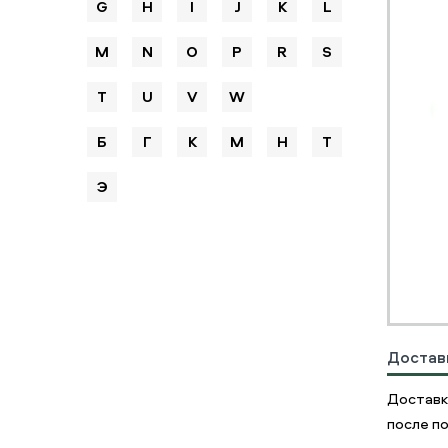
G
H
I
J
K
L
M
N
O
P
R
S
T
U
V
W
Б
Г
К
М
Н
Т
Э
Достав
Доставк
после по