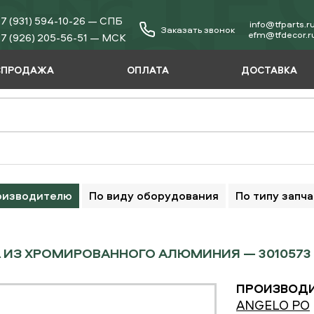
7 (931) 594-10-26 — СПБ
info@tfparts.r
Заказать звонок
еfm@tfdecor.r
7 (926) 205-56-51 — МСК
СПРОДАЖА
ОПЛАТА
ДОСТАВКА
оизводителю
По виду оборудования
По типу запч
 ИЗ ХРОМИРОВАННОГО АЛЮМИНИЯ — 3010573
ПРОИЗВОДИ
ANGELO PO