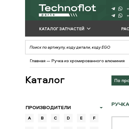
+
+
КАТАЛОГ ЗАПЧАСТЕЙ
РА
ПО ПРОИЗВОДИТЕЛЮ
ПО ВИДУ
Главная
—
Ручка из хромированного алюминия
ОБОРУДОВАНИЯ
ПО ТИПУ ЗАПЧАСТЕЙ
Каталог
По пр
РУЧКА
ПРОИЗВОДИТЕЛИ
A
B
C
D
E
F