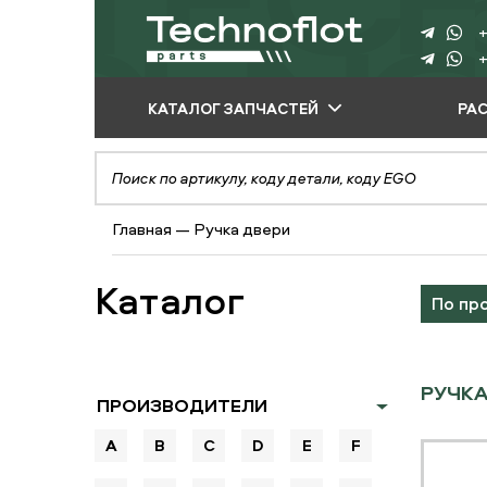
+
+
КАТАЛОГ ЗАПЧАСТЕЙ
РА
ПО ПРОИЗВОДИТЕЛЮ
ПО ВИДУ
Главная
—
Ручка двери
ОБОРУДОВАНИЯ
ПО ТИПУ ЗАПЧАСТЕЙ
Каталог
По пр
РУЧКА
ПРОИЗВОДИТЕЛИ
A
B
C
D
E
F