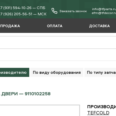
7 (931) 594-10-26 — СПБ
info@tfparts.r
Заказать звонок
еfm@tfdecor.r
7 (926) 205-56-51 — МСК
СПРОДАЖА
ОПЛАТА
ДОСТАВКА
оизводителю
По виду оборудования
По типу запч
 ДВЕРИ — 9110102258
ПРОИЗВОДИ
TEFCOLD