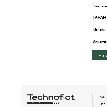
Самовыв
ГАРАН
Мы пост
Восполь
Вер
КА
Запч