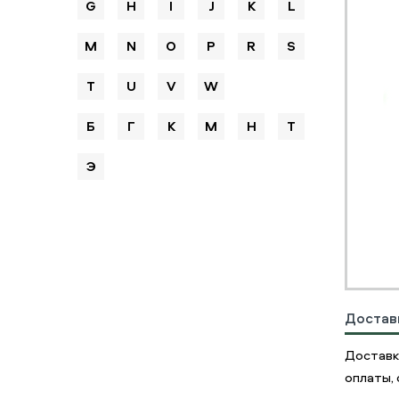
G
H
I
J
K
L
M
N
O
P
R
S
T
U
V
W
Б
Г
К
М
Н
Т
Э
Достав
Доставк
оплаты, 