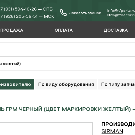
7 (931) 594-10-26 — СПБ
info@tfparts.r
Заказать звонок
еfm@tfdecor.r
7 (926) 205-56-51 — МСК
СПРОДАЖА
ОПЛАТА
ДОСТАВКА
и желтый)
оизводителю
По виду оборудования
По типу запч
Ь ГРМ ЧЕРНЫЙ (ЦВЕТ МАРКИРОВКИ ЖЕЛТЫЙ) —
ПРОИЗВОДИ
SIRMAN