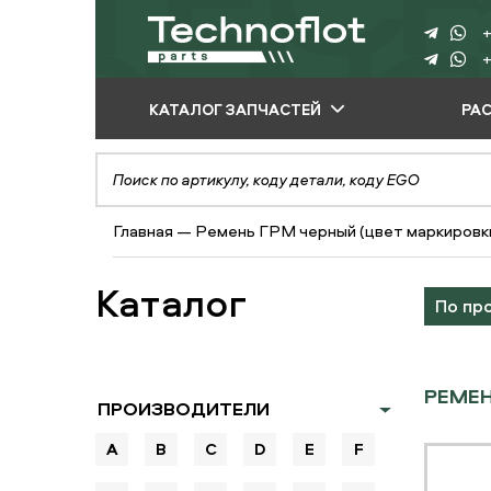
+
+
КАТАЛОГ ЗАПЧАСТЕЙ
РА
ПО ПРОИЗВОДИТЕЛЮ
ПО ВИДУ
Главная
—
Ремень ГРМ черный (цвет маркировк
ОБОРУДОВАНИЯ
ПО ТИПУ ЗАПЧАСТЕЙ
Каталог
По пр
РЕМЕН
ПРОИЗВОДИТЕЛИ
A
B
C
D
E
F