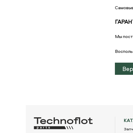
Самовыв
ГАРАН
Мы пост
Восполь
Вер
КА
Запч