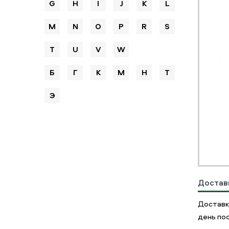
G
H
I
J
K
L
M
N
O
P
R
S
T
U
V
W
Б
Г
К
М
Н
Т
Э
Достав
Доставк
день пос