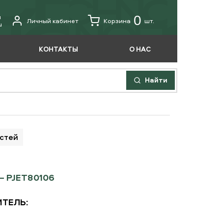
u
0
Личный кабинет
Корзина
шт.
u
КОНТАКТЫ
О НАС
Найти
астей
 PJET80106
ТЕЛЬ: