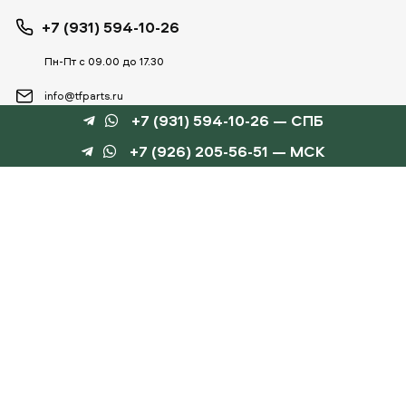
+7 (931) 594-10-26
Пн-Пт с 09.00 до 17.30
info@tfparts.ru
+7 (931) 594-10-26 — СПБ
+7 (926) 205-56-51 — МСК
ТЕХНОБОКС
КАТАЛОГИ
©
TechnoBox, 2015 – 2026
Веб-студия «Силуэт»
разработка веб-сайтов
Данный интернет-сайт носит информационный характер и не является публичной
офертой, определяемой положениями статьи 437 ГК РФ.
Для получения подробной информации обращайтесь к менеджеру по тел.
+7 (931) 594-10-
26
, по эл.почте:
info@tfparts.ru
или через форму заказа на сайте.