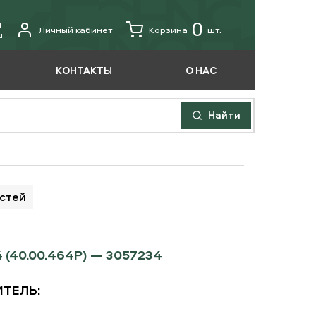
u
0
Личный кабинет
Корзина
шт.
u
КОНТАКТЫ
О НАС
Найти
астей
(40.00.464P) — 3057234
ТЕЛЬ: