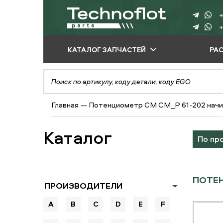
+
+
КАТАЛОГ ЗАПЧАСТЕЙ
РА
ПО ПРОИЗВОДИТЕЛЮ
ПО ВИДУ
Главная
—
Потенциометр СМ CM_P 61-202 начин
ОБОРУДОВАНИЯ
ПО ТИПУ ЗАПЧАСТЕЙ
Каталог
По пр
ПОТЕН
ПРОИЗВОДИТЕЛИ
A
B
C
D
E
F