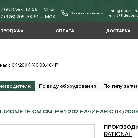
7 (931) 594-10-26 — СПБ
info@tfparts.r
Заказать звонок
еfm@tfdecor.r
7 (926) 205-56-51 — МСК
СПРОДАЖА
ОПЛАТА
ДОСТАВКА
ая с 04/2004 (40.00.464P)
оизводителю
По виду оборудования
По типу запч
ЦИОМЕТР СМ CM_P 61-202 НАЧИНАЯ С 04/2004 
ПРОИЗВОДИ
RATIONAL