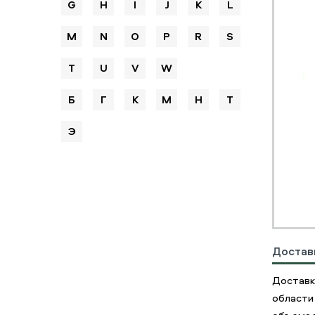
G
H
I
J
K
L
M
N
O
P
R
S
T
U
V
W
Б
Г
К
М
Н
Т
Э
Достав
Доставк
области