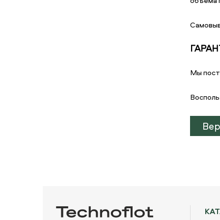
объема г
Самовыв
ГАРАН
Мы пост
Восполь
Вер
КА