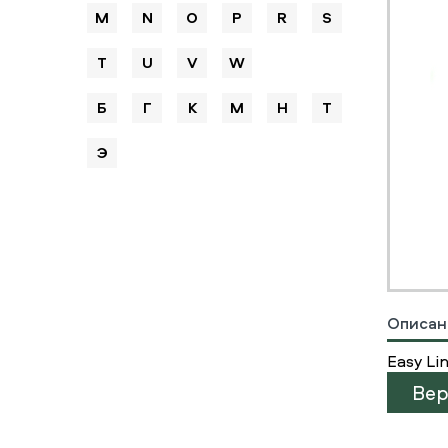
M
N
O
P
R
S
T
U
V
W
Б
Г
К
М
Н
Т
Э
Описан
Easy Li
Вер