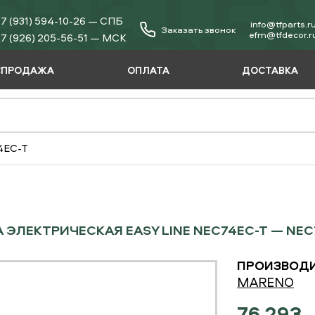
7 (931) 594-10-26 — СПБ
info@tfparts.r
Заказать звонок
еfm@tfdecor.r
7 (926) 205-56-51 — МСК
СПРОДАЖА
ОПЛАТА
ДОСТАВКА
74EC-T
 ЭЛЕКТРИЧЕСКАЯ EASY LINE NEC74EC-T — NEC
ПРОИЗВОДИ
MARENO
76 293