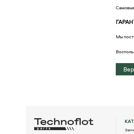
Самовыв
ГАРАН
Мы пост
Восполь
Вер
КА
Запч