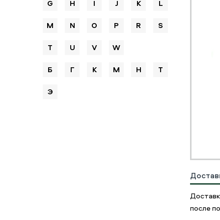
G
H
I
J
K
L
M
N
O
P
R
S
T
U
V
W
Б
Г
К
М
Н
Т
Э
Достав
Доставк
после по