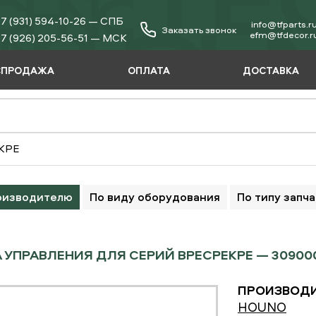
7 (931) 594-10-26 — СПБ
info@tfparts.r
Заказать звонок
еfm@tfdecor.r
7 (926) 205-56-51 — МСК
СПРОДАЖА
ОПЛАТА
ДОСТАВКА
EKPE
оизводителю
По виду оборудования
По типу запч
 УПРАВЛЕНИЯ ДЛЯ СЕРИЙ BPECPEKPE — 30900
ПРОИЗВОДИ
HOUNO