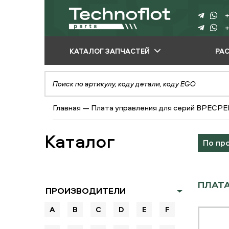
+
+
КАТАЛОГ ЗАПЧАСТЕЙ
РА
ПО ПРОИЗВОДИТЕЛЮ
ПО ВИДУ
Главная
—
Плата управления для серий BPECP
ОБОРУДОВАНИЯ
ПО ТИПУ ЗАПЧАСТЕЙ
Каталог
По пр
ПЛАТА
ПРОИЗВОДИТЕЛИ
A
B
C
D
E
F