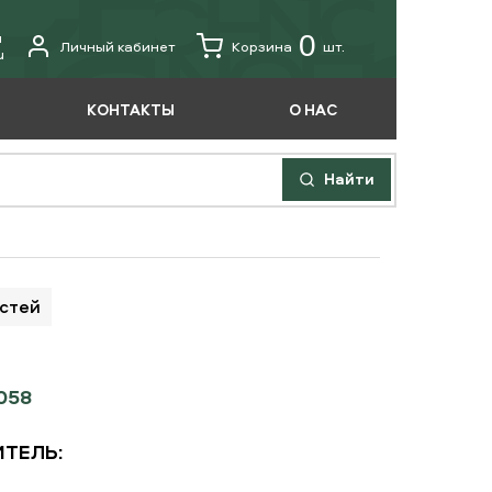
u
0
Личный кабинет
Корзина
шт.
u
КОНТАКТЫ
О НАС
Найти
астей
058
ТЕЛЬ: