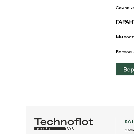
Самовыв
ГАРАН
Мы пост
Восполь
Вер
КА
Запч