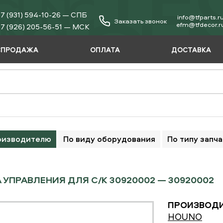
7 (931) 594-10-26 — СПБ
info@tfparts.r
Заказать звонок
еfm@tfdecor.r
7 (926) 205-56-51 — МСК
СПРОДАЖА
ОПЛАТА
ДОСТАВКА
оизводителю
По виду оборудования
По типу запч
 УПРАВЛЕНИЯ ДЛЯ C/K 30920002 — 30920002
ПРОИЗВОДИ
HOUNO