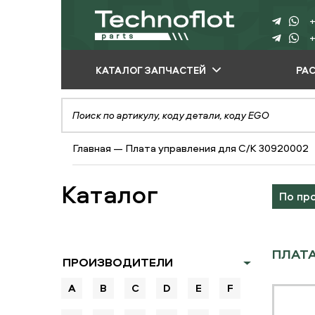
+
+
КАТАЛОГ ЗАПЧАСТЕЙ
РА
ПО ПРОИЗВОДИТЕЛЮ
ПО ВИДУ
Главная
—
Плата управления для C/K 30920002
ОБОРУДОВАНИЯ
ПО ТИПУ ЗАПЧАСТЕЙ
Каталог
По пр
ПЛАТА
ПРОИЗВОДИТЕЛИ
A
B
C
D
E
F