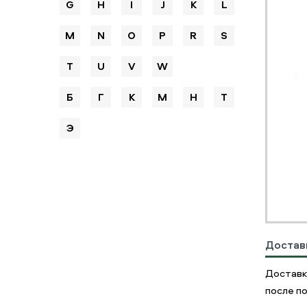
G
H
I
J
K
L
M
N
O
P
R
S
T
U
V
W
Б
Г
К
М
Н
Т
Э
Достав
Доставк
после по