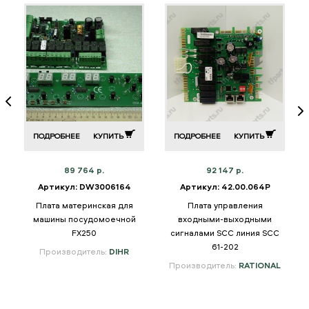
ПОДРОБНЕЕ
КУПИТЬ
ПОДРОБНЕЕ
КУПИТЬ
89 764 р.
92 147 р.
Артикул: DW3006164
Артикул: 42.00.064P
М
Плата материнская для
Плата управления
машины посудомоечной
входными-выходными
FX250
сигналами SCC линия SCC
61-202
Производитель:
DIHR
Производитель:
RATIONAL