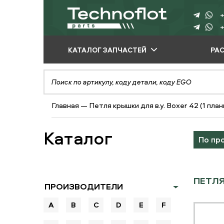
+
+
КАТАЛОГ ЗАПЧАСТЕЙ
РА
ПО ПРОИЗВОДИТЕЛЮ
ПО ВИДУ
Главная
—
Петля крышки для в.у. Boxer 42 (1 план
ОБОРУДОВАНИЯ
ПО ТИПУ ЗАПЧАСТЕЙ
Каталог
По пр
ПЕТЛЯ
ПРОИЗВОДИТЕЛИ
A
B
C
D
E
F