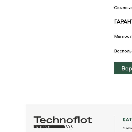
Самовыв
ГАРАН
Мы пост
Восполь
Вер
КА
Запч