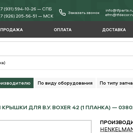
7 (931) 594-10-26 — СПБ
info@tfparts.r
Заказать звонок
еfm@tfdecor.r
7 (926) 205-56-51 — МСК
СПРОДАЖА
ОПЛАТА
ДОСТАВКА
ка)
оизводителю
По виду оборудования
По типу запч
 КРЫШКИ ДЛЯ В.У. BOXER 42 (1 ПЛАНКА) — 038
ПРОИЗВОДИ
HENKELMA