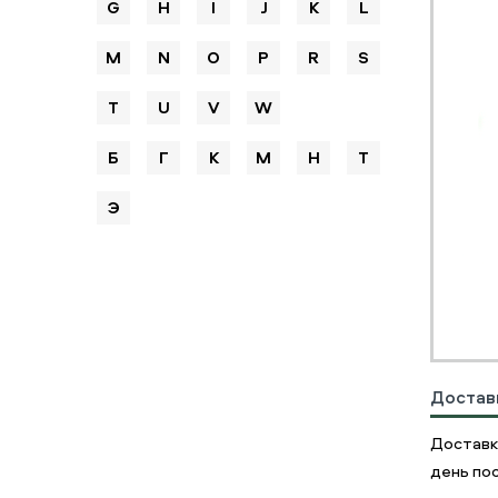
G
H
I
J
K
L
M
N
O
P
R
S
T
U
V
W
Б
Г
К
М
Н
Т
Э
Достав
Доставк
день пос