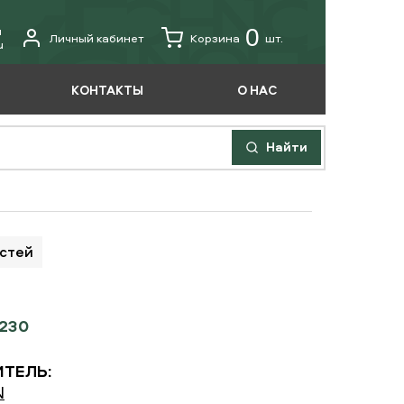
u
0
Личный кабинет
Корзина
шт.
u
КОНТАКТЫ
О НАС
Найти
астей
0230
ТЕЛЬ:
N