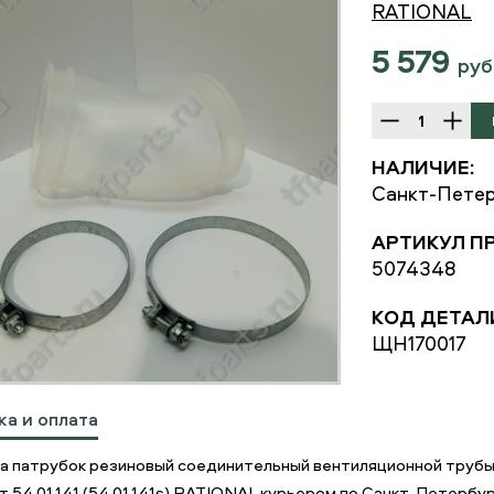
RATIONAL
5 579
руб
НАЛИЧИЕ:
Санкт-Петер
АРТИКУЛ П
5074348
КОД ДЕТАЛ
ЩН170017
ка и оплата
а патрубок резиновый соединительный вентиляционной трубы s
т 54.01.141 (54.01.141s) RATIONAL курьером по Санкт-Петербу