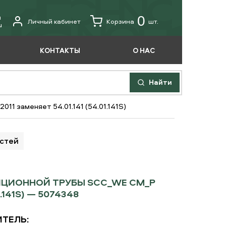
u
0
Личный кабинет
Корзина
шт.
u
КОНТАКТЫ
О НАС
Найти
1 заменяет 54.01.141 (54.01.141S)
астей
ЦИОННОЙ ТРУБЫ SCC_WE CM_P
1.141S) — 5074348
ТЕЛЬ: