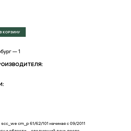
бург — 1
РОИЗВОДИТЕЛЯ:
И:
cc_we cm_p 61/62/101 начиная с 09/2011
ргу и области – следующий день после