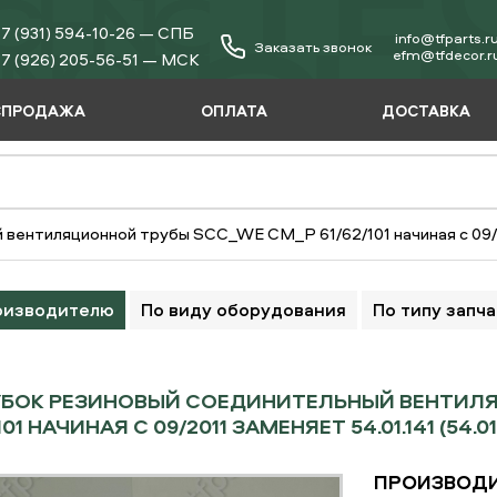
7 (931) 594-10-26 — СПБ
info@tfparts.r
Заказать звонок
еfm@tfdecor.r
7 (926) 205-56-51 — МСК
СПРОДАЖА
ОПЛАТА
ДОСТАВКА
ентиляционной трубы SCC_WE CM_P 61/62/101 начиная с 09/201
оизводителю
По виду оборудования
По типу запч
УБОК РЕЗИНОВЫЙ СОЕДИНИТЕЛЬНЫЙ ВЕНТИЛЯ
101 НАЧИНАЯ С 09/2011 ЗАМЕНЯЕТ 54.01.141 (54.0
ПРОИЗВОДИ