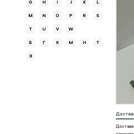
G
H
I
J
K
L
M
N
O
P
R
S
T
U
V
W
Б
Г
К
М
Н
Т
Э
Достав
Доставк
заменяе