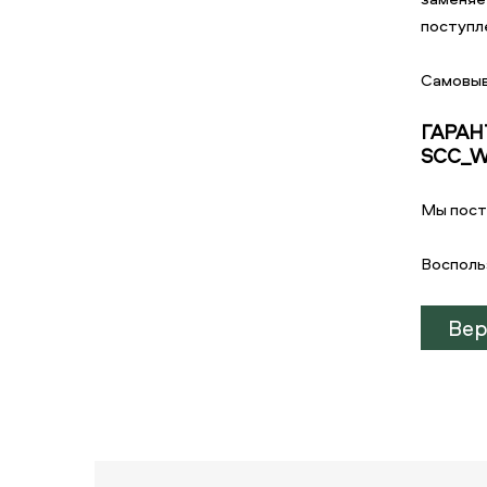
поступле
Самовыв
ГАРАН
SCC_WE
Мы пост
Восполь
Вер