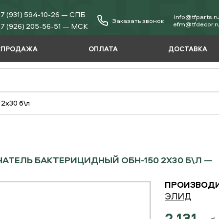
7 (931) 594-10-26 — СПБ
info@tfparts.r
Заказать звонок
еfm@tfdecor.r
7 (926) 205-56-51 — МСК
СПРОДАЖА
ОПЛАТА
ДОСТАВКА
2х30 б\л
АТЕЛЬ БАКТЕРИЦИДНЫЙ ОБН-150 2Х30 Б\Л —
ПРОИЗВОДИ
ЭЛИД
2 131