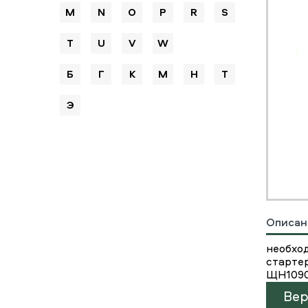
M
N
O
P
R
S
T
U
V
W
Б
Г
К
М
Н
Т
Э
Описан
необхо
старте
ЩН1090
Вер