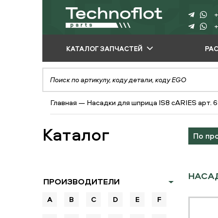
+
+
КАТАЛОГ ЗАПЧАСТЕЙ
РА
ПО ПРОИЗВОДИТЕЛЮ
ПО ВИДУ
Главная
—
Насадки для шприца IS8 сARIES арт. 
ОБОРУДОВАНИЯ
ПО ТИПУ ЗАПЧАСТЕЙ
Каталог
По пр
НАСАД
ПРОИЗВОДИТЕЛИ
A
B
C
D
E
F