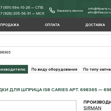
7 (931) 594-10-26 — СПБ
info@tfparts.r
Заказать звонок
еfm@tfdecor.r
7 (926) 205-56-51 — МСК
СПРОДАЖА
ОПЛАТА
ДОСТАВКА
698365
оизводителю
По виду оборудования
По типу запч
КИ ДЛЯ ШПРИЦА IS8 СARIES АРТ. 698365 — 69
ПРОИЗВОДИ
SIRMAN