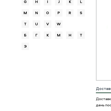
G
H
I
J
K
L
M
N
O
P
R
S
T
U
V
W
Б
Г
К
М
Н
Т
Э
Достав
Доставк
день пос