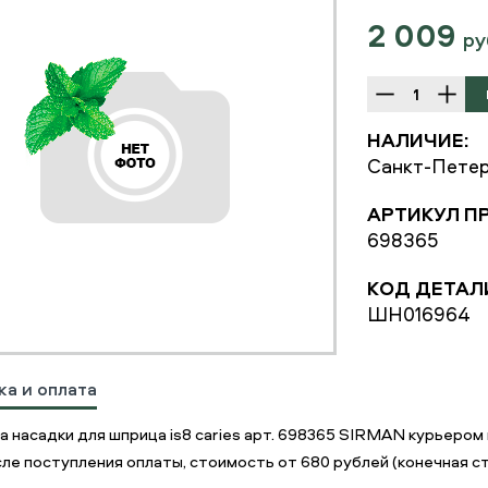
2 009
ру
НАЛИЧИЕ:
Санкт-Петер
АРТИКУЛ П
698365
КОД ДЕТАЛ
ШН016964
ка и оплата
а насадки для шприца is8 сaries арт. 698365 SIRMAN курьеро
ле поступления оплаты, стоимость от 680 рублей (конечная ст