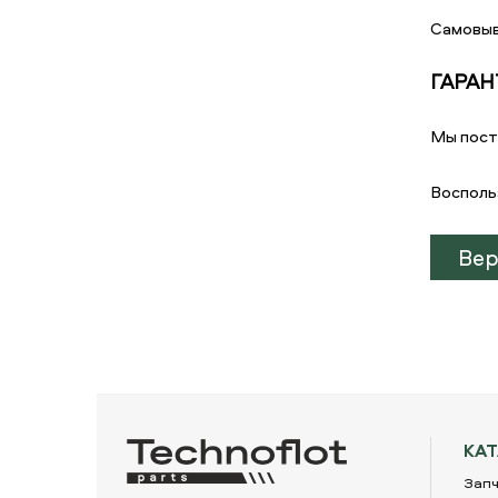
Самовыв
ГАРАН
Мы пост
Восполь
Вер
КА
Запч