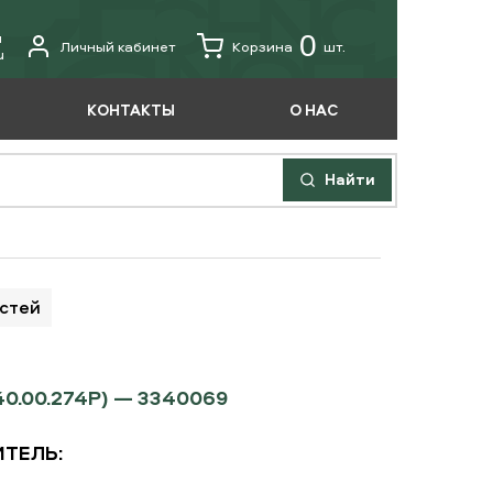
u
0
Личный кабинет
Корзина
шт.
u
КОНТАКТЫ
О НАС
Найти
астей
.00.274P) — 3340069
ТЕЛЬ: