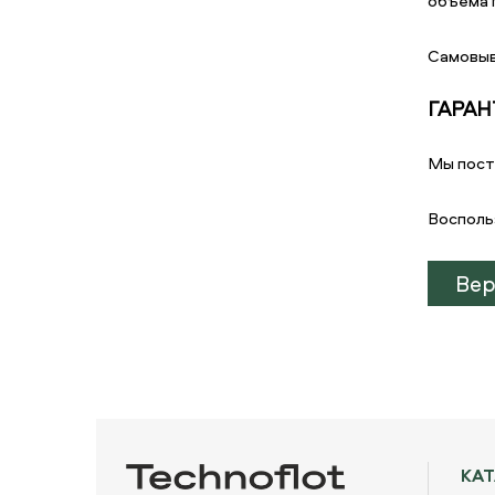
объема г
Самовыв
ГАРАН
Мы пост
Восполь
Вер
КА