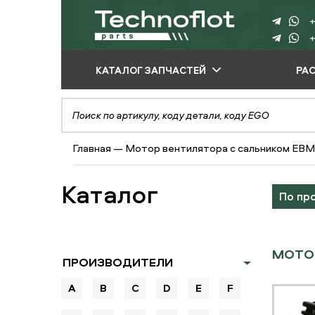
+
+
КАТАЛОГ ЗАПЧАСТЕЙ
РА
ПО ПРОИЗВОДИТЕЛЮ
ПО ВИДУ
Главная
—
Мотор вентилятора с сальником EBM
ОБОРУДОВАНИЯ
ПО ТИПУ ЗАПЧАСТЕЙ
Каталог
По пр
МОТОР
ПРОИЗВОДИТЕЛИ
A
B
C
D
E
F