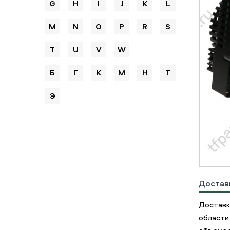
G
H
I
J
K
L
M
N
O
P
R
S
T
U
V
W
Б
Г
К
М
Н
Т
Э
Достав
Доставк
области