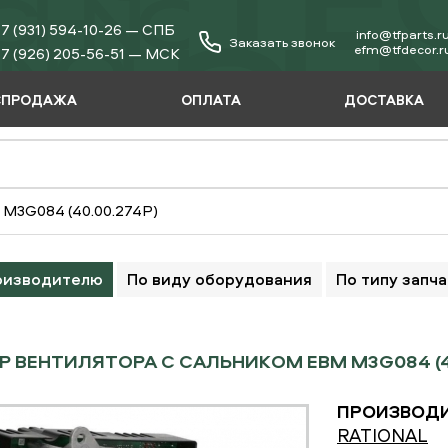
7 (931) 594-10-26 — СПБ
info@tfparts.r
Заказать звонок
еfm@tfdecor.r
7 (926) 205-56-51 — МСК
СПРОДАЖА
ОПЛАТА
ДОСТАВКА
 M3G084 (40.00.274P)
оизводителю
По виду оборудования
По типу запч
 ВЕНТИЛЯТОРА С САЛЬНИКОМ EBM M3G084 (40
ПРОИЗВОДИ
RATIONAL