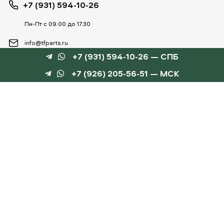
+7 (931) 594-10-26
Пн-Пт с 09.00 до 17.30
info@tfparts.ru
+7 (931) 594-10-26 — СПБ
+7 (926) 205-56-51 — МСК
ТЕХНОБОКС
КАТАЛОГИ
©
TechnoBox, 2015 – 2026
Веб-студия «Силуэт»
разработка веб-сайтов
Данный интернет-сайт носит информационный характер и не является публичной
офертой, определяемой положениями статьи 437 ГК РФ.
Для получения подробной информации обращайтесь к менеджеру по тел.
+7 (931) 594-10-
26
, по эл.почте:
info@tfparts.ru
или через форму заказа на сайте.