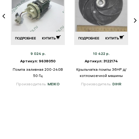
ПОДРОБНЕЕ
КУПИТЬ
ПОДРОБНЕЕ
КУПИТЬ
9 024 р.
10 422 р.
Артикул: 9638050
Артикул: 3122174
Помпа заливная 200-240В
Крыльчатка помпы 36HP д/
50 Гц
котломоечной машины
Производитель:
MEIKO
Производитель:
DIHR