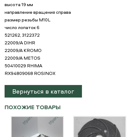
высота 19 мм
направление вращения справа
размер резьбы M10L
число лопаток 6
521262, 3122372
22009/A DIHR
22009/A KROMO
22009/A METOS
50410029 RHIMA
RX94809068 ROSINOX
Вернуться в каталог
ПОХОЖИЕ ТОВАРЫ