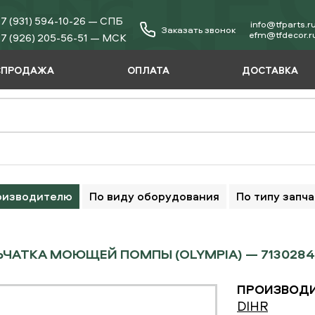
7 (931) 594-10-26 — СПБ
info@tfparts.r
Заказать звонок
еfm@tfdecor.r
7 (926) 205-56-51 — МСК
СПРОДАЖА
ОПЛАТА
ДОСТАВКА
оизводителю
По виду оборудования
По типу запч
ЧАТКА МОЮЩЕЙ ПОМПЫ (OLYMPIA) — 7130284
ПРОИЗВОДИ
DIHR