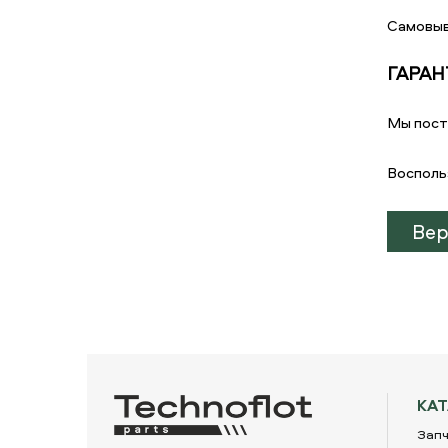
Самовыв
ГАРАН
Мы пост
Восполь
Вер
КА
Запч