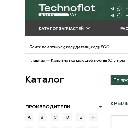
+
+
КАТАЛОГ ЗАПЧАСТЕЙ
РА
ПО ПРОИЗВОДИТЕЛЮ
ПО ВИДУ
Главная
—
Крыльчатка моющей помпы (Olympia)
ОБОРУДОВАНИЯ
ПО ТИПУ ЗАПЧАСТЕЙ
Каталог
По пр
КРЫЛЬ
ПРОИЗВОДИТЕЛИ
A
B
C
D
E
F