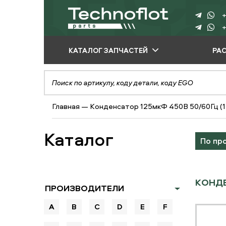
+
+
КАТАЛОГ ЗАПЧАСТЕЙ
РА
ПО ПРОИЗВОДИТЕЛЮ
ПО ВИДУ
Главная
—
Конденсатор 125мкФ 450В 50/60Гц (1
ОБОРУДОВАНИЯ
ПО ТИПУ ЗАПЧАСТЕЙ
Каталог
По пр
КОНДЕ
ПРОИЗВОДИТЕЛИ
A
B
C
D
E
F