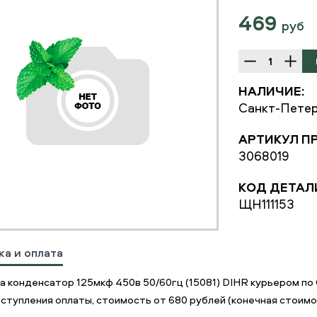
469
руб
НАЛИЧИЕ:
Санкт-Петер
АРТИКУЛ П
3068019
КОД ДЕТАЛ
ЩН111153
ка и оплата
а конденсатор 125мкф 450в 50/60гц (15081) DIHR курьером п
ступления оплаты, стоимость от 680 рублей (конечная стоимос