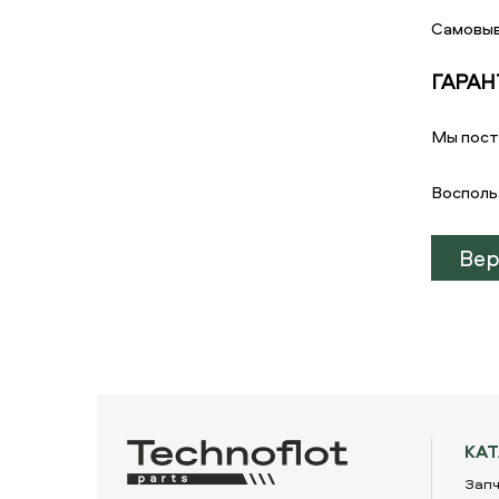
Самовыв
ГАРАН
Мы пост
Восполь
Вер
КА
Запч