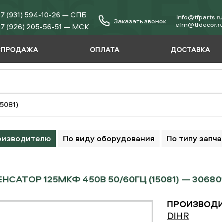
7 (931) 594-10-26 — СПБ
info@tfparts.r
Заказать звонок
еfm@tfdecor.r
7 (926) 205-56-51 — МСК
СПРОДАЖА
ОПЛАТА
ДОСТАВКА
5081)
оизводителю
По виду оборудования
По типу запч
НСАТОР 125МКФ 450В 50/60ГЦ (15081) — 30680
ПРОИЗВОДИ
DIHR