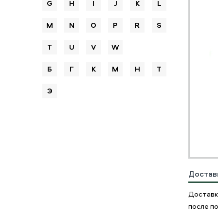
G
H
I
J
K
L
M
N
O
P
R
S
T
U
V
W
Б
Г
К
М
Н
Т
Э
Достав
Доставк
после по