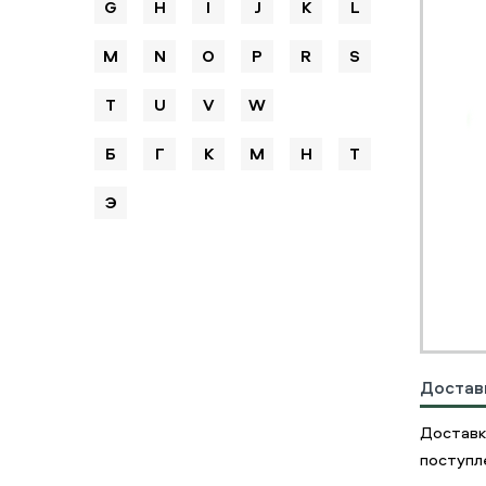
G
H
I
J
K
L
M
N
O
P
R
S
T
U
V
W
Б
Г
К
М
Н
Т
Э
Достав
Доставк
поступле