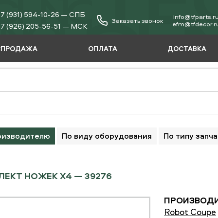
7 (931) 594-10-26 — СПБ
info@tfparts.r
Заказать звонок
еfm@tfdecor.r
7 (926) 205-56-51 — МСК
СПРОДАЖА
ОПЛАТА
ДОСТАВКА
оизводителю
По виду оборудования
По типу запч
ЕКТ НОЖЕК Х4 — 39276
ПРОИЗВОДИ
Robot Coupe