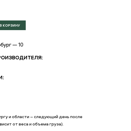
б
бург — 10
РОИЗВОДИТЕЛЯ:
И:
ргу и области – следующий день после
исит от веса и объема груза).