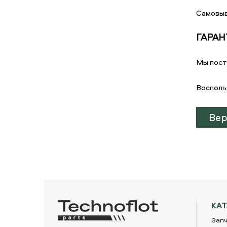
Самовыв
ГАРАН
Мы пост
Восполь
Вер
КА
Запч