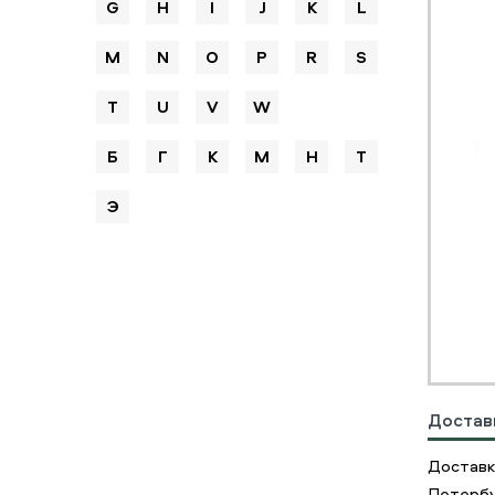
G
H
I
J
K
L
M
N
O
P
R
S
T
U
V
W
Б
Г
К
М
Н
Т
Э
Достав
Доставк
Петербу