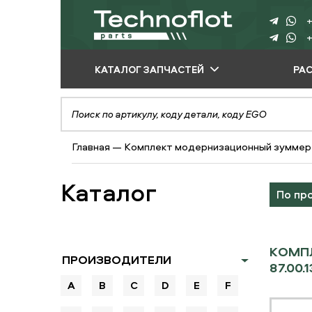
+
+
КАТАЛОГ ЗАПЧАСТЕЙ
РА
ПО ПРОИЗВОДИТЕЛЮ
ПО ВИДУ
Главная
—
Комплект модернизационный зуммер
ОБОРУДОВАНИЯ
ПО ТИПУ ЗАПЧАСТЕЙ
Каталог
По пр
КОМПЛ
ПРОИЗВОДИТЕЛИ
87.00.
A
B
C
D
E
F