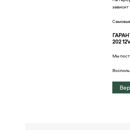
зависит 
Самовыв
ГАРАН
202 12
Мы пост
Восполь
Вер