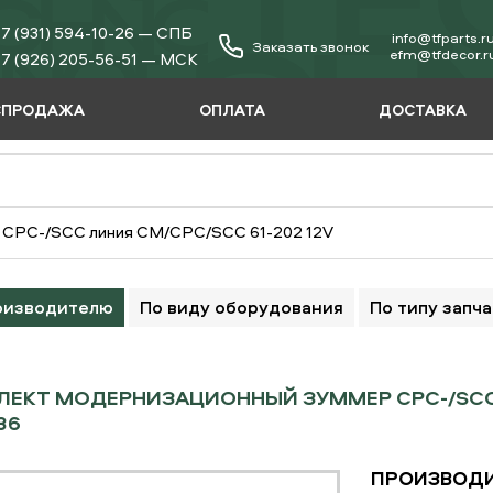
7 (931) 594-10-26 — СПБ
info@tfparts.r
Заказать звонок
еfm@tfdecor.r
7 (926) 205-56-51 — МСК
СПРОДАЖА
ОПЛАТА
ДОСТАВКА
 CPC-/SCC линия CM/CPC/SCC 61-202 12V
оизводителю
По виду оборудования
По типу запч
ЕКТ МОДЕРНИЗАЦИОННЫЙ ЗУММЕР CPC-/SCC Л
136
ПРОИЗВОДИ