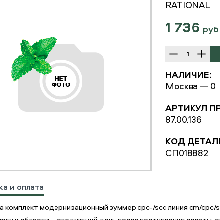
RATIONAL
1 736
руб
НАЛИЧИЕ:
Москва — 0
АРТИКУЛ П
87.00.136
КОД ДЕТАЛ
СП018882
ка и оплата
а комплект модернизационный зуммер cpc-/scc линия cm/cpc/s
ргу и области – следующий день после поступления оплаты, с